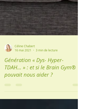
Céline Chabert
16 mai 2021
3 min de lecture
Génération « Dys- Hyper-
TDAH… » : et si le Brain Gym®
pouvait nous aider ?