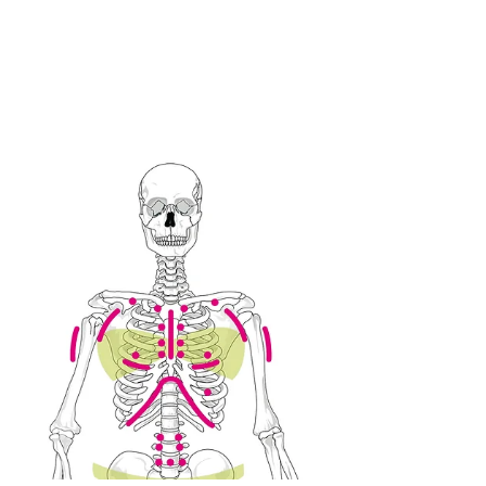
Céline Chabert
24 janv. 2018
7 min de lecture
QUAND L’EDUCATION NATIONALE
CROQUE DANS LA POMME… …les
enfants deviennent cobayes.